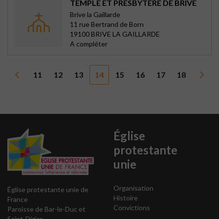
TEMPLE ET PRESBYTÈRE DE BRIVE
Brive la Gaillarde
11 rue Bertrand de Born
19100 BRIVE LA GAILLARDE
A compléter
11
12
13
14
15
16
17
18
Église
protestante
unie
Organisation
Église protestante unie de
Histoire
France
Convictions
Paroisse de Bar-le-Duc et
Saint-Dizier