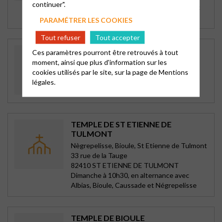
continuer".
Samedi à 17h en alternance avec Meauzac
et Moissac
PARAMÉTRER LES COOKIES
Tout refuser
Tout accepter
TEMPLE DES CARMES
Ces paramètres pourront être retrouvés à tout
Montauban
moment, ainsi que plus d'information sur les
2 grand rue Sapiac
cookies utilisés par le site, sur la page de
Mentions
82000 MONTAUBAN
légales.
Dimanche à 10h30
TEMPLE DE ST ETIENNE DE
TULMONT
Nègrepelisse, Bioule, St Etienne de Tulmont
33 rue de la Tauge
82410 ST ETIENNE DE TULMONT
Dimanche à 10h30, en alternance avec
Albias, Bioule, Caussade et Négrepelisse
TEMPLE DE BIOULE