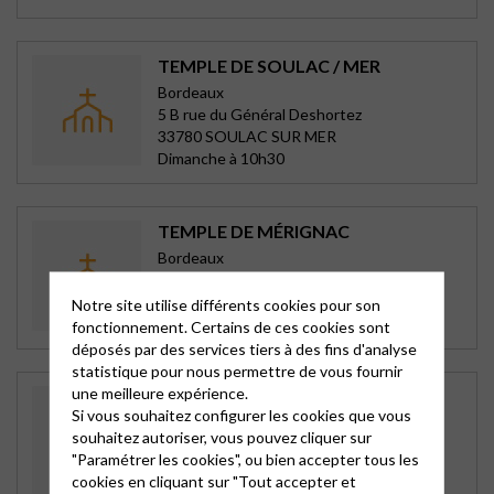
TEMPLE DE SOULAC / MER
Bordeaux
5 B rue du Général Deshortez
33780 SOULAC SUR MER
Dimanche à 10h30
TEMPLE DE MÉRIGNAC
Bordeaux
2 rue Chateaubriand
33700 MERIGNAC
Notre site utilise différents cookies pour son
Dimanche à 10h30
fonctionnement. Certains de ces cookies sont
déposés par des services tiers à des fins d'analyse
statistique pour nous permettre de vous fournir
une meilleure expérience.
TEMPLE ET PRESBYTÈRE DE
Si vous souhaitez configurer les cookies que vous
LAGARDE
souhaitez autoriser, vous pouvez cliquer sur
Montauban
"Paramétrer les cookies", ou bien accepter tous les
Camp de la Place
cookies en cliquant sur "Tout accepter et
82290 BARRY D ISLEMADE